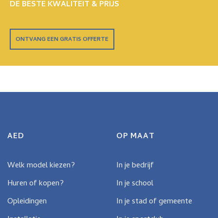
DE BESTE KWALITEIT & PRIJS
ONTVANG EEN GRATIS OFFERTE
AED
OP MAAT
Welk model kiezen?
In je bedrijf
Huren of kopen?
In je school
Opleidingen
In je stad of gemeente