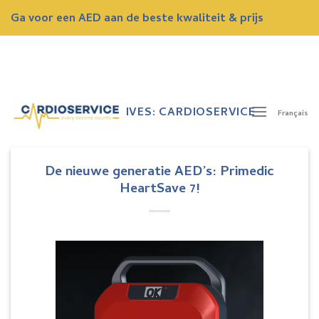
Skip
Ga voor een AED aan de beste kwaliteit & prijs
to
content
ONTVANG NU EEN GRATIS OFFERTE
TAG ARCHIVES:
CARDIOSERVICE
Français
De nieuwe generatie AED’s: Primedic
HeartSave 7!