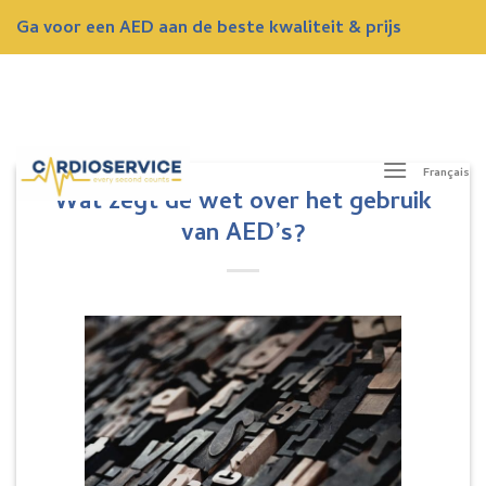
Skip
Ga voor een AED aan de beste kwaliteit & prijs
to
content
ONTVANG NU EEN GRATIS OFFERTE
Français
Wat zegt de wet over het gebruik
van AED’s?