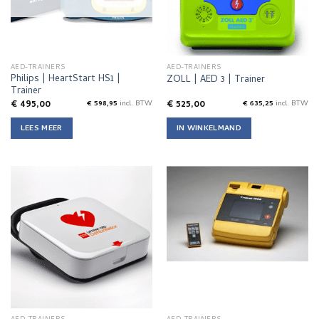
AED-TRAINERS
AED-TRAINERS
Philips | HeartStart HS1 |
ZOLL | AED 3 | Trainer
Trainer
€
495,00
€
525,00
€
598,95
incl. BTW
€
635,25
incl. BTW
LEES MEER
IN WINKELMAND