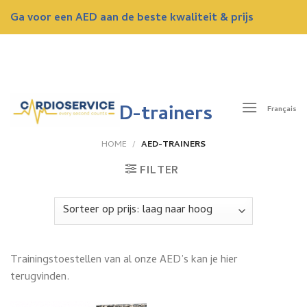
Skip
Ga voor een AED aan de beste kwaliteit & prijs
to
content
ONTVANG NU EEN GRATIS OFFERTE
AED-trainers
Français
HOME
/
AED-TRAINERS
FILTER
Trainingstoestellen van al onze AED’s kan je hier
terugvinden.