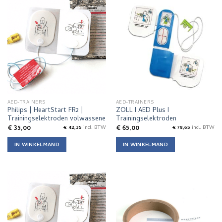
AED-TRAINERS
AED-TRAINERS
Philips | HeartStart FR2 |
ZOLL I AED Plus I
Trainingselektroden volwassene
Trainingselektroden
€
35,00
€
65,00
€
42,35
incl. BTW
€
78,65
incl. BTW
IN WINKELMAND
IN WINKELMAND