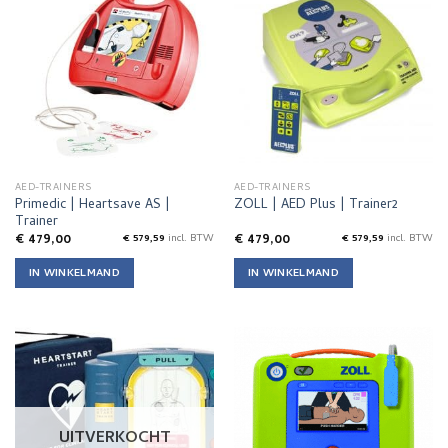
AED-TRAINERS
AED-TRAINERS
Primedic | Heartsave AS |
ZOLL | AED Plus | Trainer2
Trainer
€
479,00
€
479,00
€
579,59
incl. BTW
€
579,59
incl. BTW
IN WINKELMAND
IN WINKELMAND
UITVERKOCHT