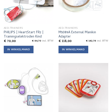
AED-TRAINERS
AED-TRAINERS
PHILIPS | HeartStart FR2 |
M5089A External Manikin
Trainingselektroden Kind
Adapter
€
70,00
€
118,00
€
84,70
incl. BTW
€
142,78
incl. BTW
IN WINKELMAND
IN WINKELMAND