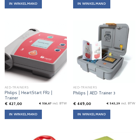
IN WINKELMAND
IN WINKELMAND
AED-TRAINERS
AED-TRAINERS
Philips | HeartStart FR2 |
Philips | AED Trainer 3
Trainer
€
427,00
€
449,00
€
516,67
incl. BTW
€
543,29
incl. BTW
IN WINKELMAND
IN WINKELMAND