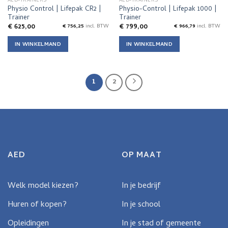
AED-TRAINERS
AED-TRAINERS
Physio Control | Lifepak CR2 |
Physio-Control | Lifepak 1000 |
Trainer
Trainer
€
625,00
€
799,00
€
756,25
incl. BTW
€
966,79
incl. BTW
IN WINKELMAND
IN WINKELMAND
1
2
AED
OP MAAT
Welk model kiezen?
In je bedrijf
Huren of kopen?
In je school
Opleidingen
In je stad of gemeente