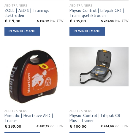
AED-TRAINERS
AED-TRAINERS
ZOLL | AED 3 | Trainings-
Physio Control | Lifepak CR2 |
elektroden
Trainingselektroden
€
119,00
€
205,00
€
143,99
incl. BTW
€
248,05
incl. BTW
IN WINKELMAND
IN WINKELMAND
AED-TRAINERS
AED-TRAINERS
Primedic | Heartsave AED |
Physio-Control | Lifepak CR
Trainer
Plus | Trainer
€
399,00
€
400,00
€
482,79
incl. BTW
€
484,00
incl. BTW