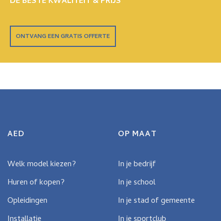
DE BESTE KWALITEIT & PRIJS
ONTVANG EEN GRATIS OFFERTE
AED
OP MAAT
Welk model kiezen?
In je bedrijf
Huren of kopen?
In je school
Opleidingen
In je stad of gemeente
Installatie
In je sportclub