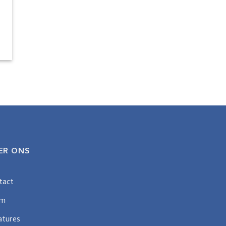
ER ONS
tact
am
atures