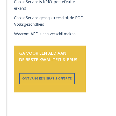
CardioService is KMO-portefeuille
erkend
CardioService geregistreerd bij de FOD
Volksgezondheid
Waarom AED’s een verschil maken
GA VOOR EEN AED AAN
DE BESTE KWALITEIT & PRIJS
ONTVANG EEN GRATIS OFFERTE