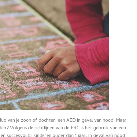
tclub van je zoon of dochter: een AED in geval van nood. Maar
en? Volgens de richtlijnen van de ERC is het gebruik van een
 en succesvol bij kinderen ouder dan 1 jaar. In geval van nood