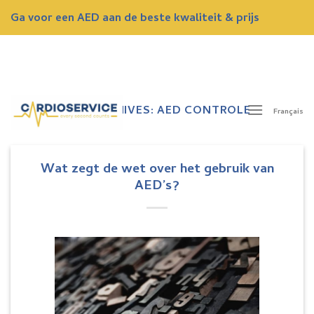
Skip
Ga voor een AED aan de beste kwaliteit & prijs
to
content
ONTVANG NU EEN GRATIS OFFERTE
TAG ARCHIVES:
AED CONTROLE
Français
Wat zegt de wet over het gebruik van
AED’s?