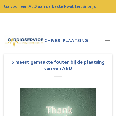
Skip
Ga voor een AED aan de beste kwaliteit & prijs
to
content
ONTVANG NU EEN GRATIS OFFERTE
TAG ARCHIVES:
PLAATSING
5 meest gemaakte fouten bij de plaatsing
van een AED