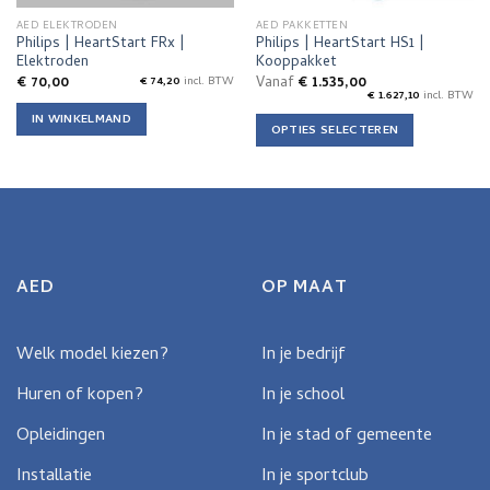
de
AED ELEKTRODEN
AED PAKKETTEN
productpagina
Philips | HeartStart FRx |
Philips | HeartStart HS1 |
Elektroden
Kooppakket
€
70,00
Vanaf
€
1.535,00
€
74,20
incl. BTW
€
1.627,10
incl. BTW
IN WINKELMAND
OPTIES SELECTEREN
Dit
product
heeft
meerdere
variaties.
Deze
AED
OP MAAT
optie
kan
gekozen
Welk model kiezen?
In je bedrijf
worden
op
Huren of kopen?
In je school
de
productpagina
Opleidingen
In je stad of gemeente
Installatie
In je sportclub