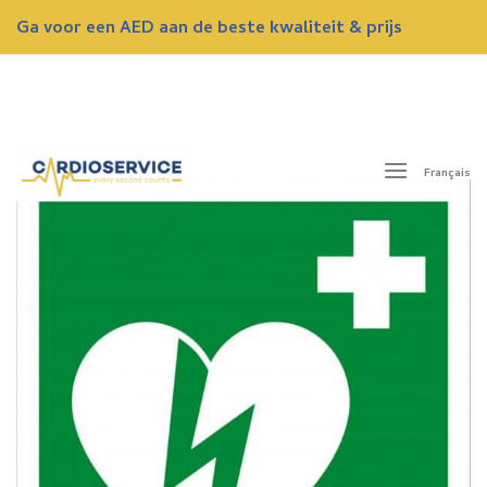
Skip
Ga voor een AED aan de beste kwaliteit & prijs
to
content
ONTVANG NU EEN GRATIS OFFERTE
Français