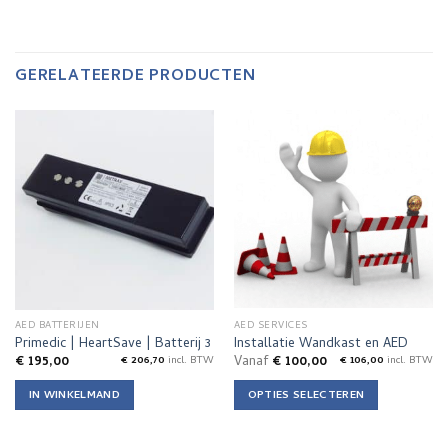
GERELATEERDE PRODUCTEN
AED BATTERIJEN
AED SERVICES
Primedic | HeartSave | Batterij 3
Installatie Wandkast en AED
€
195,00
Vanaf
€
100,00
€
206,70
incl. BTW
€
106,00
incl. BTW
IN WINKELMAND
OPTIES SELECTEREN
Dit
product