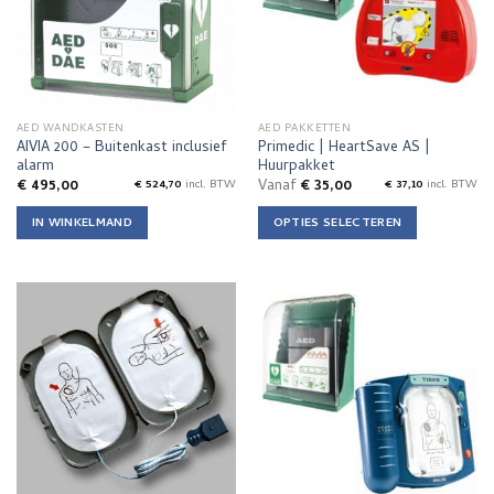
kan
gekozen
worden
op
de
AED WANDKASTEN
AED PAKKETTEN
productpagina
AIVIA 200 – Buitenkast inclusief
Primedic | HeartSave AS |
alarm
Huurpakket
€
495,00
Vanaf
€
35,00
€
524,70
incl. BTW
€
37,10
incl. BTW
IN WINKELMAND
OPTIES SELECTEREN
Dit
product
heeft
meerdere
variaties.
Deze
optie
kan
gekozen
worden
op