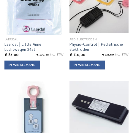
LAERDAL
AED ELEKTRODEN
Laerdal | Little Anne |
Physio-Control | Pediatrische
Luchtwegen 24st
elektroden
€
85,00
€
110,00
€
102,85
incl. BTW
€
116,60
incl. BTW
IN WINKELMAND
IN WINKELMAND