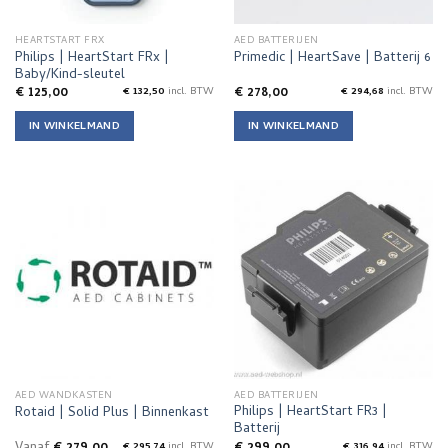
HEARTSTART FRX
AED BATTERIJEN
Philips | HeartStart FRx |
Primedic | HeartSave | Batterij 6
Baby/Kind-sleutel
€
125,00
€
278,00
€
132,50
incl. BTW
€
294,68
incl. BTW
IN WINKELMAND
IN WINKELMAND
AED WANDKASTEN
AED BATTERIJEN
Philips | HeartStart FR3 |
Rotaid | Solid Plus | Binnenkast
Batterij
€
295,74
incl. BTW
€
316,94
incl. BTW