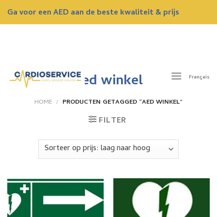
Skip
Ga voor een AED aan de beste kwaliteit & prijs
to
content
ONTVANG NU EEN GRATIS OFFERTE
aed winkel
Français
HOME
/
PRODUCTEN GETAGGED “AED WINKEL”
FILTER