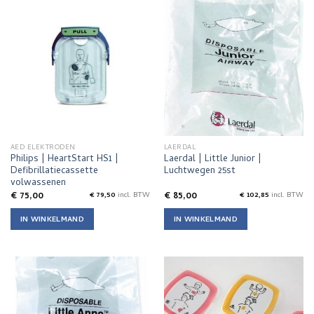
AED ELEKTRODEN
LAERDAL
Philips | HeartStart HS1 |
Laerdal | Little Junior |
Defibrillatiecassette
Luchtwegen 25st
volwassenen
€
75,00
€
85,00
€
79,50
incl. BTW
€
102,85
incl. BTW
IN WINKELMAND
IN WINKELMAND