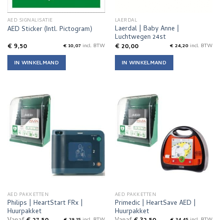
AED SIGNALISATIE
LAERDAL
Laerdal | Baby Anne |
AED Sticker (Intl. Pictogram)
Luchtwegen 24st
€
9,50
€
20,00
€
10,07
incl. BTW
€
24,20
incl. BTW
IN WINKELMAND
IN WINKELMAND
AED PAKKETTEN
AED PAKKETTEN
Philips | HeartStart FRx |
Primedic | HeartSave AED |
Huurpakket
Huurpakket