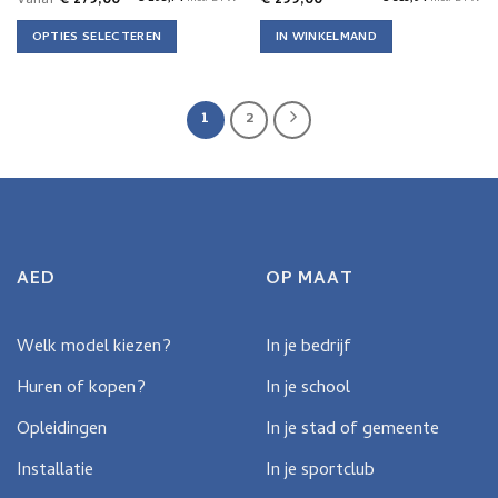
Vanaf
€
279,00
€
299,00
OPTIES SELECTEREN
IN WINKELMAND
Dit
product
heeft
1
2
meerdere
variaties.
Deze
optie
kan
gekozen
worden
AED
OP MAAT
op
de
productpagina
Welk model kiezen?
In je bedrijf
Huren of kopen?
In je school
Opleidingen
In je stad of gemeente
Installatie
In je sportclub