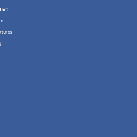
tact
am
atures
g