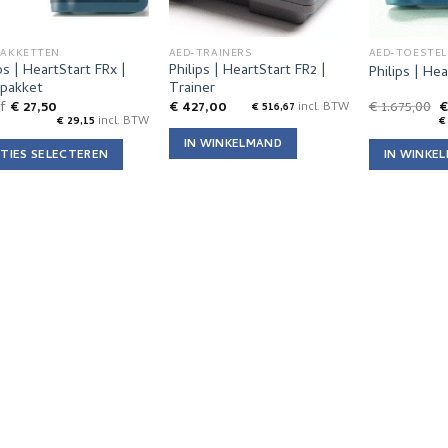
PAKKETTEN
AED-TRAINERS
AED-TOESTEL
ps | HeartStart FRx |
Philips | HeartStart FR2 |
Philips | He
pakket
Trainer
O
af
€
27,50
€
427,00
€
1.675,00
€
516,67
incl. BTW
p
€
29,15
incl. BTW
€
w
IN WINKELMAND
€
TIES SELECTEREN
IN WINKE
uct
t
dere
ties.
e
e
zen
den