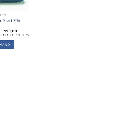
LEN
artStart FRx
orspronkelijke
Huidige
€
1.599,00
rijs
prijs
1.694,94
incl. BTW
as:
is:
 1.675,00.
€ 1.599,00.
LMAND