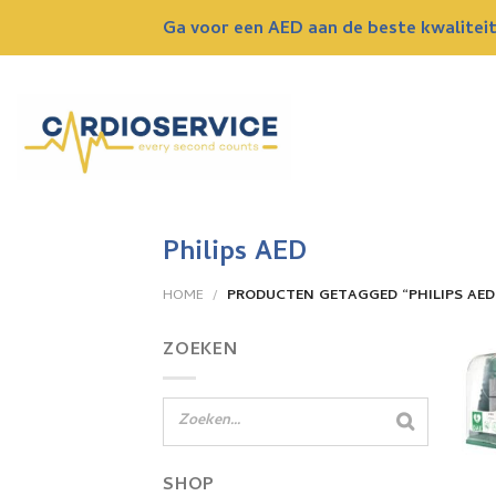
Skip
Ga voor een AED aan de beste kwaliteit 
to
content
Philips AED
HOME
/
PRODUCTEN GETAGGED “PHILIPS AED
ZOEKEN
SHOP