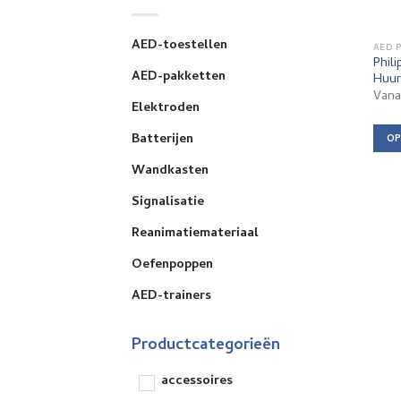
AED-toestellen
AED 
Phili
AED-pakketten
Huur
Van
Elektroden
Batterijen
OP
Dit
Wandkasten
prod
Signalisatie
heef
meer
Reanimatiemateriaal
varia
Dez
Oefenpoppen
opti
AED-trainers
kan
geko
Productcategorieën
wor
op
accessoires
de