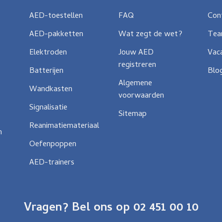
AED-toestellen
FAQ
Con
AED-pakketten
Wat zegt de wet?
Te
Elektroden
Jouw AED
Vac
registreren
Batterijen
Blo
Algemene
Wandkasten
voorwaarden
Signalisatie
Sitemap
Reanimatiemateriaal
n
Oefenpoppen
AED-trainers
Vragen? Bel ons op 02 451 00 10