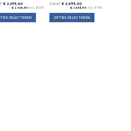
uctpagina
af
€
2.299,00
Vanaf
€
2.499,00
€
2.436,94
incl. BTW
€
2.648,94
incl. BTW
TIES SELECTEREN
OPTIES SELECTEREN
Dit
uct
product
t
heeft
dere
meerdere
ties.
variaties.
e
Deze
e
optie
kan
zen
gekozen
den
worden
op
de
uctpagina
productpagina