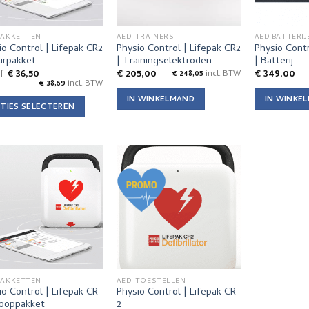
PAKKETTEN
AED-TRAINERS
AED BATTERIJ
io Control | Lifepak CR2
Physio Control | Lifepak CR2
Physio Contr
urpakket
| Trainingselektroden
| Batterij
af
€
36,50
€
205,00
€
349,00
€
248,05
incl. BTW
€
38,69
incl. BTW
IN WINKELMAND
IN WINKE
TIES SELECTEREN
uct
t
dere
ties.
e
e
zen
den
PAKKETTEN
AED-TOESTELLEN
io Control | Lifepak CR
Physio Control | Lifepak CR
Kooppakket
2