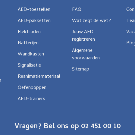
AED-toestellen
FAQ
Con
AED-pakketten
Wat zegt de wet?
Te
Elektroden
Jouw AED
Vac
registreren
Batterijen
Blo
Algemene
Wandkasten
voorwaarden
Signalisatie
Sitemap
Reanimatiemateriaal
n
Oefenpoppen
AED-trainers
Vragen? Bel ons op 02 451 00 10