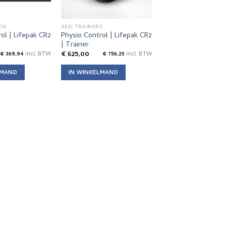
EN
AED-TRAINERS
ol | Lifepak CR2
Physio Control | Lifepak CR2
| Trainer
€
625,00
€
369,94
incl. BTW
€
756,25
incl. BTW
LMAND
IN WINKELMAND