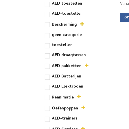
prod
AED toestellen
Van
AED-toestellen
OP
Dit
Bescherming
prod
geen categorie
heef
meer
toestellen
varia
AED draagtassen
Dez
opti
AED pakketten
kan
AED Batterijen
geko
wor
AED Elektroden
op
de
Reanimatie
prod
Oefenpoppen
AED-trainers