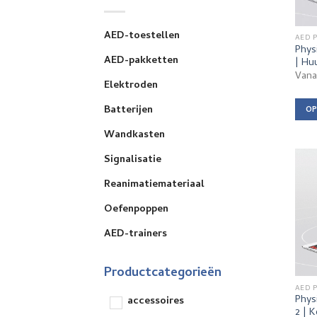
AED-toestellen
AED 
Phys
AED-pakketten
| Hu
Van
Elektroden
Batterijen
OP
Dit
Wandkasten
prod
Signalisatie
heef
meer
Reanimatiemateriaal
varia
Dez
Oefenpoppen
opti
AED-trainers
kan
geko
Productcategorieën
wor
AED 
op
Phys
accessoires
de
2 | 