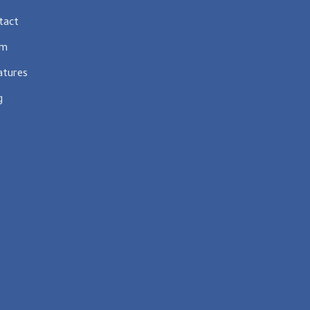
tact
am
atures
g