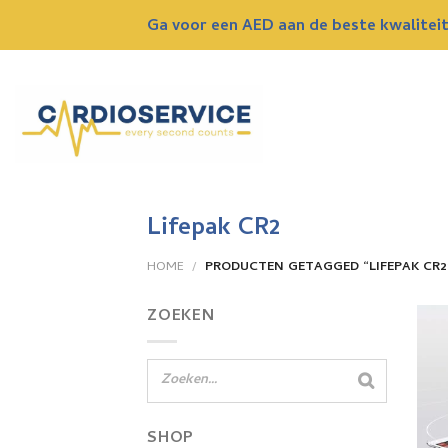
Skip
Ga voor een AED aan de beste kwaliteit 
to
content
Lifepak CR2
HOME
/
PRODUCTEN GETAGGED “LIFEPAK CR2
ZOEKEN
SHOP