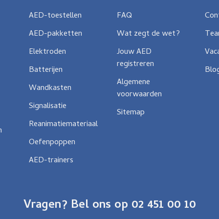
AED-toestellen
FAQ
Con
AED-pakketten
Wat zegt de wet?
Te
Elektroden
Jouw AED
Vac
registreren
Batterijen
Blo
Algemene
Wandkasten
voorwaarden
Signalisatie
Sitemap
Reanimatiemateriaal
n
Oefenpoppen
AED-trainers
Vragen? Bel ons op 02 451 00 10