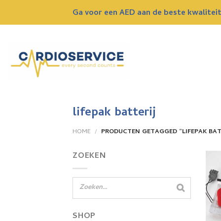
Skip
Ga voor een AED aan de beste kwaliteit 
to
content
lifepak batterij
HOME
/
PRODUCTEN GETAGGED “LIFEPAK BAT
ZOEKEN
SHOP