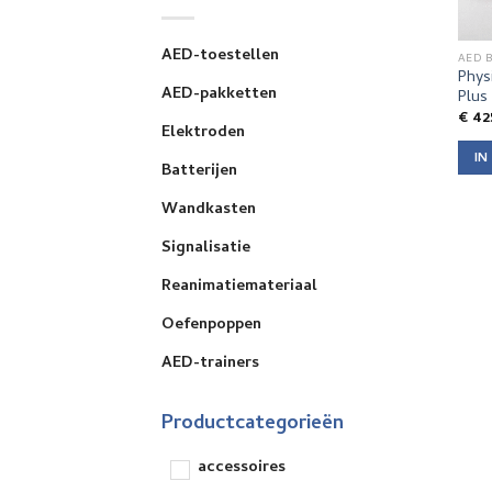
AED-toestellen
AED 
Phys
AED-pakketten
Plus
€
42
Elektroden
IN
Batterijen
Wandkasten
Signalisatie
Reanimatiemateriaal
Oefenpoppen
AED-trainers
Productcategorieën
accessoires