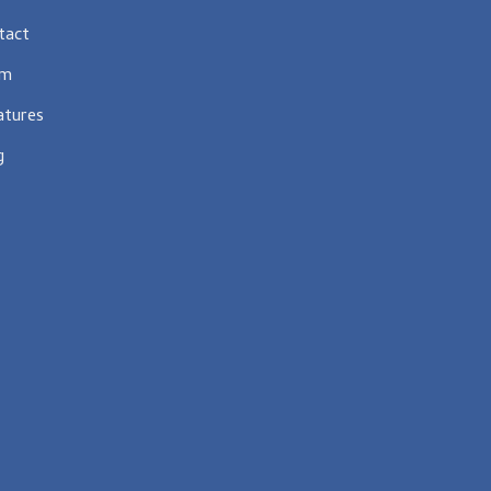
tact
am
atures
g