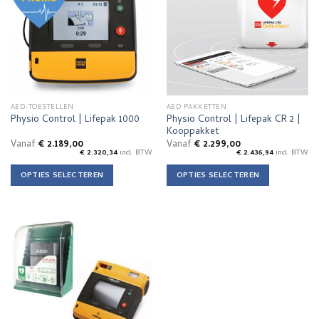
Deze
Deze
optie
optie
kan
kan
gekozen
gekozen
worden
worden
op
op
de
de
AED-TOESTELLEN
AED PAKKETTEN
productpagina
productpagina
Physio Control | Lifepak CR 2 |
Physio Control | Lifepak 1000
Kooppakket
Vanaf
€
2.189,00
Vanaf
€
2.299,00
€
2.320,34
incl. BTW
€
2.436,94
incl. BTW
OPTIES SELECTEREN
OPTIES SELECTEREN
Dit
Dit
product
product
heeft
heeft
meerdere
meerdere
variaties.
variaties.
Deze
Deze
optie
optie
kan
kan
gekozen
gekozen