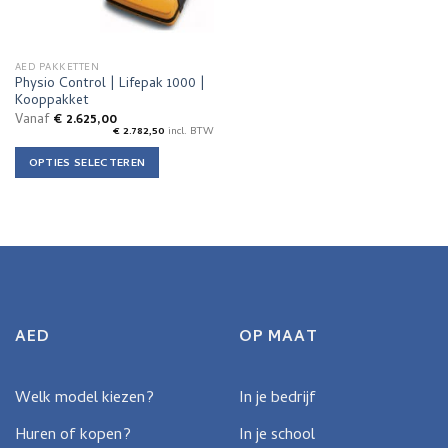
worden
worden
op
op
de
de
AED PAKKETTEN
productpagina
productpagina
Physio Control | Lifepak 1000 |
Kooppakket
Vanaf
€
2.625,00
€
2.782,50
incl. BTW
OPTIES SELECTEREN
Dit
product
heeft
meerdere
variaties.
Deze
optie
kan
AED
OP MAAT
gekozen
worden
op
Welk model kiezen?
In je bedrijf
de
Huren of kopen?
In je school
productpagina