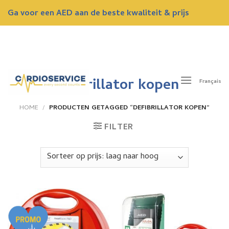
Skip
Ga voor een AED aan de beste kwaliteit & prijs
to
content
ONTVANG NU EEN GRATIS OFFERTE
Defibrillator kopen
Français
HOME
/
PRODUCTEN GETAGGED “DEFIBRILLATOR KOPEN”
FILTER