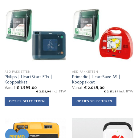
product
heeft
meerdere
variaties.
Deze
optie
kan
gekozen
worden
op
de
AED PAKKETTEN
AED PAKKETTEN
productpagina
Philips | HeartStart FRx |
Primedic | HeartSave AS |
Kooppakket
Kooppakket
Vanaf
€
1.999,00
Vanaf
€
2.049,00
€
2.118,94
incl. BTW
€
2.171,94
incl. BTW
OPTIES SELECTEREN
OPTIES SELECTEREN
Dit
Dit
product
product
heeft
heeft
meerdere
meerdere
variaties.
variaties.