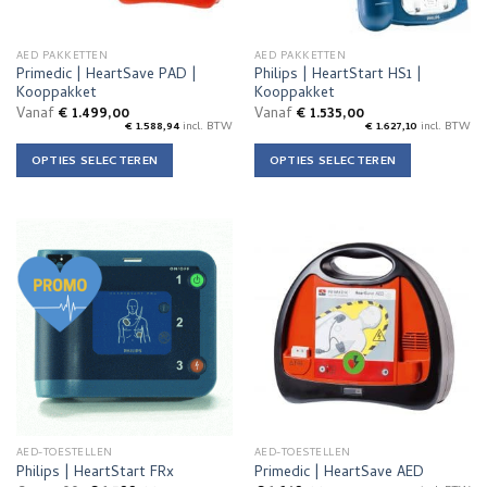
op
op
de
de
AED PAKKETTEN
AED PAKKETTEN
productpagina
productpagina
Primedic | HeartSave PAD |
Philips | HeartStart HS1 |
Kooppakket
Kooppakket
Vanaf
€
1.499,00
Vanaf
€
1.535,00
€
1.588,94
incl. BTW
€
1.627,10
incl. BTW
OPTIES SELECTEREN
OPTIES SELECTEREN
Dit
Dit
product
product
heeft
heeft
meerdere
meerdere
variaties.
variaties.
Deze
Deze
optie
optie
kan
kan
gekozen
gekozen
worden
worden
op
op
de
de
AED-TOESTELLEN
AED-TOESTELLEN
productpagina
productpagina
Philips | HeartStart FRx
Primedic | HeartSave AED