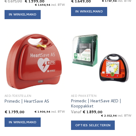
Oorspronkelijke
Huidige
€
1.675,00
€
1.599,00
€
1.649,00
€
1.747,94
incl. BTW
prijs
prijs
€
1.694,94
incl. BTW
was:
is:
IN WINKELMAND
€ 1.675,00.
€ 1.599,00.
IN WINKELMAND
AED-TOESTELLEN
AED PAKKETTEN
Primedic | HeartSave AED |
Primedic | HeartSave AS
Kooppakket
€
1.799,00
Vanaf
€
1.899,00
€
1.906,94
incl. BTW
€
2.012,94
incl. BTW
IN WINKELMAND
OPTIES SELECTEREN
Dit