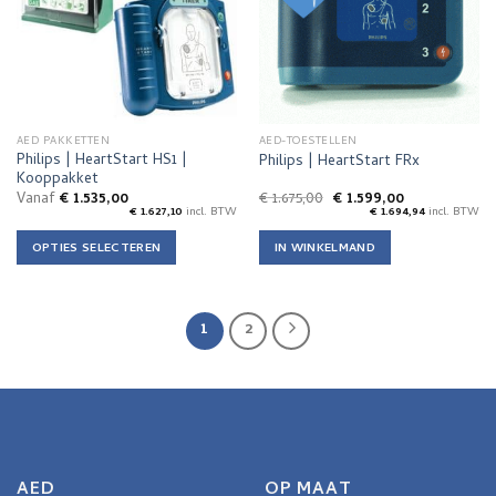
optie
kan
gekozen
worden
op
de
AED PAKKETTEN
AED-TOESTELLEN
productpagina
Philips | HeartStart HS1 |
Philips | HeartStart FRx
Kooppakket
Oorspronkelijke
Huidige
Vanaf
€
1.535,00
€
1.675,00
€
1.599,00
prijs
prijs
€
1.627,10
incl. BTW
€
1.694,94
incl. BTW
was:
is:
€ 1.675,00.
€ 1.599,00.
OPTIES SELECTEREN
IN WINKELMAND
Dit
product
heeft
1
2
meerdere
variaties.
Deze
optie
kan
gekozen
worden
AED
OP MAAT