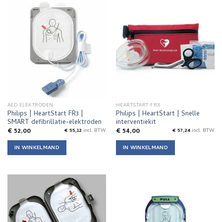
heeft
heeft
meerdere
meerdere
variaties.
variaties.
Deze
Deze
optie
optie
kan
kan
gekozen
gekozen
worden
worden
op
op
de
de
AED ELEKTRODEN
HEARTSTART FRX
productpagina
productpagina
Philips | HeartStart FR3 |
Philips | HeartStart | Snelle
SMART defibrillatie-elektroden
interventiekit
€
52,00
€
54,00
€
55,12
incl. BTW
€
57,24
incl. BTW
IN WINKELMAND
IN WINKELMAND