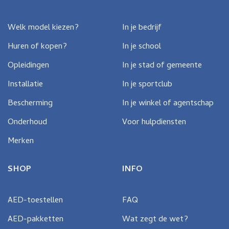
op
de
productpagina
Welk model kiezen?
In je bedrijf
Huren of kopen?
In je school
Opleidingen
In je stad of gemeente
Installatie
In je sportclub
Bescherming
In je winkel of agentschap
Onderhoud
Voor hulpdiensten
Merken
SHOP
INFO
AED-toestellen
FAQ
AED-pakketten
Wat zegt de wet?