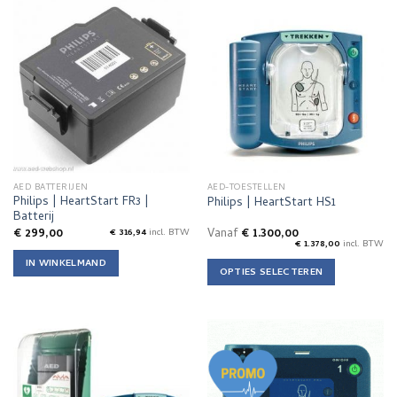
AED BATTERIJEN
AED-TOESTELLEN
Philips | HeartStart FR3 |
Philips | HeartStart HS1
Batterij
€
299,00
Vanaf
€
1.300,00
€
316,94
incl. BTW
€
1.378,00
incl. BTW
IN WINKELMAND
OPTIES SELECTEREN
Dit
product
heeft
meerdere
variaties.
Deze