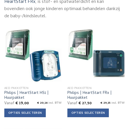
HeartStart FRx
, is stof- en spatwaterdicht en kan
bovendien ook jonge kinderen optimaal behandelen dankzij
de baby-/kindsleutel.
AED PAKKETTEN
AED PAKKETTEN
Philips | HeartStart HS1 |
Philips | HeartStart FRx |
Huurpakket
Huurpakket
Vanaf
€
19,00
Vanaf
€
27,50
€
20,14
incl. BTW
€
29,15
incl. BTW
OPTIES SELECTEREN
OPTIES SELECTEREN
Dit
Dit
product
product