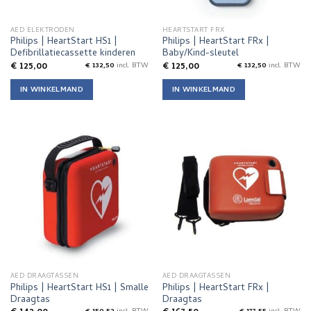
AED ELEKTRODEN
HEARTSTART FRX
Philips | HeartStart HS1 |
Philips | HeartStart FRx |
Defibrillatiecassette kinderen
Baby/Kind-sleutel
€
125,00
€
125,00
€
132,50
incl. BTW
€
132,50
incl. BTW
IN WINKELMAND
IN WINKELMAND
AED DRAAGTASSEN
AED DRAAGTASSEN
Philips | HeartStart HS1 | Smalle
Philips | HeartStart FRx |
Draagtas
Draagtas