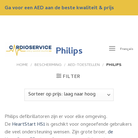
Skip
Ga voor een AED aan de beste kwaliteit & prijs
to
content
ONTVANG NU EEN GRATIS OFFERTE
Philips
Français
HOME
/
BESCHERMING
/
AED-TOESTELLEN
/
PHILIPS
FILTER
Philips defibrillatoren zijn er voor elke omgeving.
De
HeartStart HS1
is geschikt voor ongeoefende gebruikers
die veel ondersteuning wensen. Zijn grote broer,
de