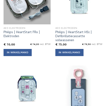
AED ELEKTRODEN
AED ELEKTRODEN
Philips | HeartStart FRx |
Philips | HeartStart HS1 |
Elektroden
Defibrillatiecassette
volwassenen
€
70,00
€
75,00
€
74,20
incl. BTW
€
79,50
incl. BTW
IN WINKELMAND
IN WINKELMAND