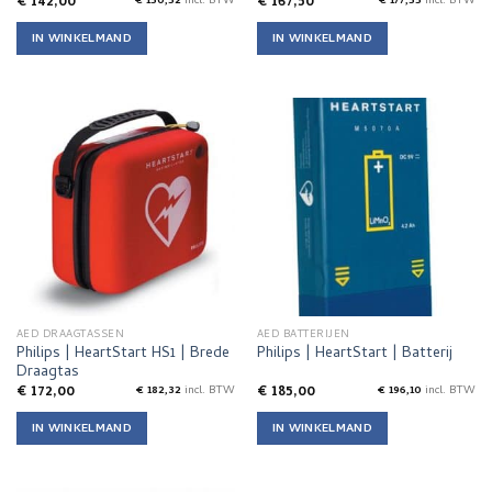
€
142,00
€
167,50
€
150,52
incl. BTW
€
177,55
incl. BTW
IN WINKELMAND
IN WINKELMAND
AED DRAAGTASSEN
AED BATTERIJEN
Philips | HeartStart HS1 | Brede
Philips | HeartStart | Batterij
Draagtas
€
172,00
€
185,00
€
182,32
incl. BTW
€
196,10
incl. BTW
IN WINKELMAND
IN WINKELMAND