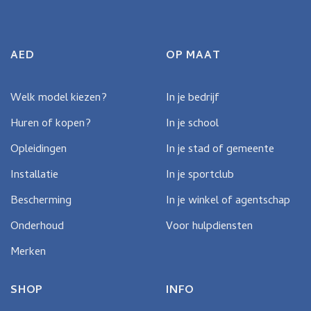
variaties.
variaties.
Deze
Deze
optie
optie
kan
kan
AED
OP MAAT
gekozen
gekozen
worden
worden
op
op
Welk model kiezen?
In je bedrijf
de
de
Huren of kopen?
In je school
productpagina
productpagina
Opleidingen
In je stad of gemeente
Installatie
In je sportclub
Bescherming
In je winkel of agentschap
Onderhoud
Voor hulpdiensten
Merken
SHOP
INFO