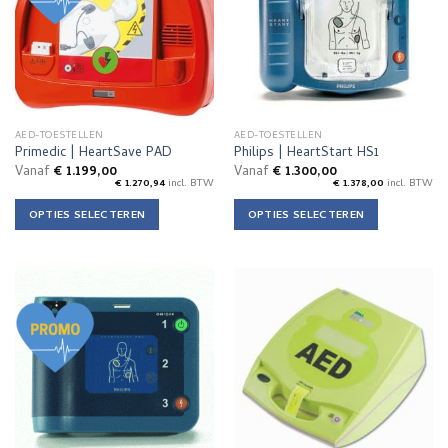
AED-TOESTELLEN
AED-TOESTELLEN
Primedic | HeartSave PAD
Philips | HeartStart HS1
Vanaf
€
1.199,00
Vanaf
€
1.300,00
€
1.270,94
incl. BTW
€
1.378,00
incl. BTW
OPTIES SELECTEREN
OPTIES SELECTEREN
Dit
Dit
product
product
heeft
heeft
meerdere
meerdere
variaties.
variaties.
Deze
Deze
optie
optie
kan
kan
gekozen
gekozen
worden
worden