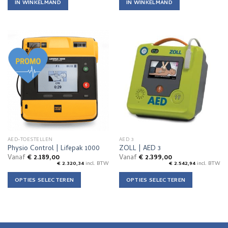
IN WINKELMAND
IN WINKELMAND
AED-TOESTELLEN
AED 3
Physio Control | Lifepak 1000
ZOLL | AED 3
Vanaf
€
2.189,00
Vanaf
€
2.399,00
€
2.320,34
incl. BTW
€
2.542,94
incl. BTW
OPTIES SELECTEREN
OPTIES SELECTEREN
Dit
Dit
product
product
heeft
heeft
meerdere
meerdere