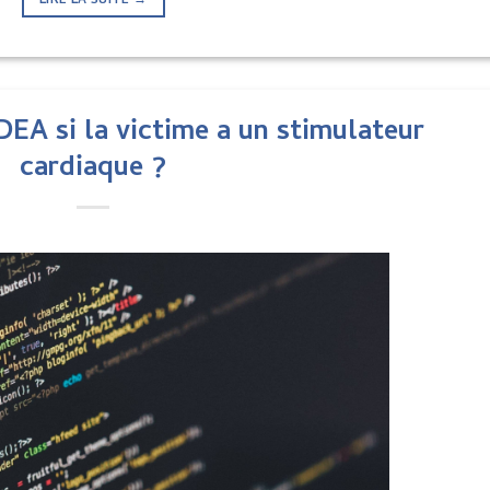
LIRE LA SUITE
→
 DEA si la victime a un stimulateur
cardiaque ?