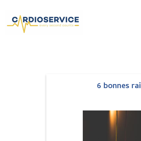
Skip
to
content
6 bonnes ra