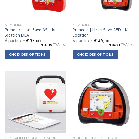
APPAREILS
APPAREILS
Primedic HeartSave AS – kit
Primedic | HeartSave AED | Kit
location DEA
Location
À partir de
€
35,00
À partir de
€
49,00
€
37,10
TVA incl.
€
51,94
TVA incl.
CHOIX DES OPTIONS
CHOIX DES OPTIONS
This
This
product
product
has
has
multiple
multiple
variants.
variants.
The
The
options
options
may
may
be
be
chosen
chosen
on
on
the
the
KITS COMPLETS DEA - LOCATION
ACHETER UN APPAREIL DEA