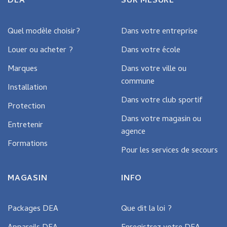
DEA
SUR MESURE
be
chosen
on
Quel modèle choisir?
Dans votre entreprise
the
Louer ou acheter ?
Dans votre école
product
page
Marques
Dans votre ville ou
commune
Installation
Dans votre club sportif
Protection
Dans votre magasin ou
Entretenir
agence
Formations
Pour les services de secours
MAGASIN
INFO
Packages DEA
Que dit la loi ?