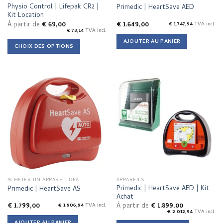
product
product
Physio Control | Lifepak CR2 |
Primedic | HeartSave AED
page
page
Kit Location
À partir de
€
69,00
€
1.649,00
€
1.747,94
TVA incl.
€
73,14
TVA incl.
AJOUTER AU PANIER
CHOIX DES OPTIONS
This
product
has
multiple
variants.
The
options
may
be
chosen
on
the
ACHETER UN APPAREIL DEA
APPAREILS
product
Primedic | HeartSave AED | Kit
Primedic | HeartSave AS
page
Achat
€
1.799,00
À partir de
€
1.899,00
€
1.906,94
TVA incl.
€
2.012,94
TVA incl.