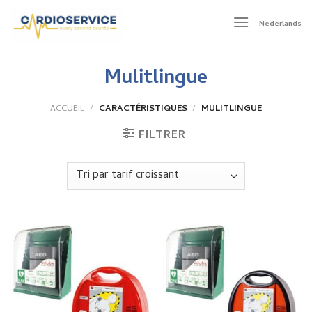
Skip
to
Nederlands
content
Mulitlingue
ACCUEIL
/
CARACTÉRISTIQUES
/
MULITLINGUE
FILTRER