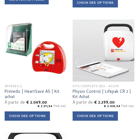
AJOUTER AU PANIER
CHOIX DES OPTIONS
This
product
has
multiple
variants.
The
options
may
be
chosen
on
the
APPAREILS
KITS COMPLETS DEA - ACHAT
product
Primedic | HeartSave AS | Kit
Physio Control | Lifepak CR 2 |
page
achat
Kit Achat
À partir de
€
2.049,00
À partir de
€
2.299,00
€
2.171,94
TVA incl.
€
2.436,94
TVA incl.
CHOIX DES OPTIONS
CHOIX DES OPTIONS
This
This
product
product
has
has