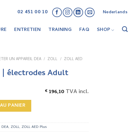
02 451 00 10
Nederlands
URE
ENTRETIEN
TRAINING
FAQ
SHOP
TER UN APPAREIL DEA
/
ZOLL
/
ZOLL AED
| électrodes Adult
196,10
TVA incl.
€
 électrodes Adult
AU PANIER
s DEA
,
ZOLL
,
ZOLL AED Plus