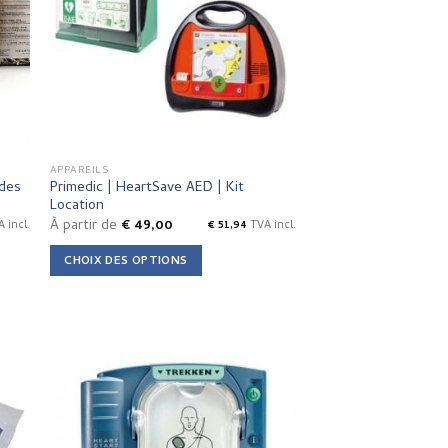
APPAREILS
odes
Primedic | HeartSave AED | Kit
Location
À partir de
€
49,00
 incl.
€
51,94
TVA incl.
CHOIX DES OPTIONS
This
product
has
multiple
variants.
The
options
may