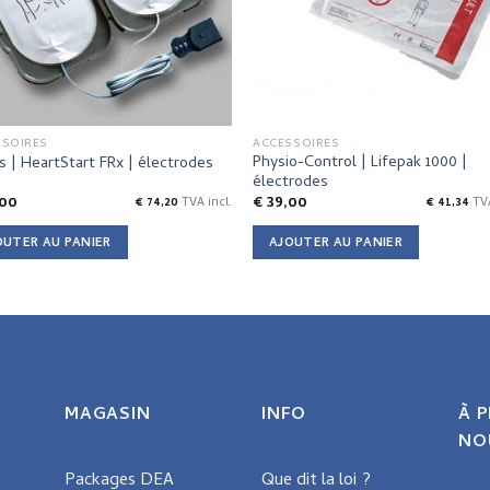
SSOIRES
ACCESSOIRES
Physio-Control | Lifepak 1000 |
ps | HeartStart FRx | électrodes
électrodes
00
€
39,00
€
74,20
TVA incl.
€
41,34
TVA
OUTER AU PANIER
AJOUTER AU PANIER
MAGASIN
INFO
À 
NO
Packages DEA
Que dit la loi ?