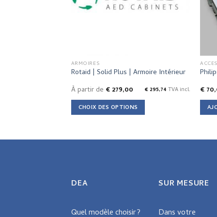
ARMOIRES
ACCE
Rotaid | Solid Plus | Armoire Intérieur
Phili
À partir de
€
279,00
€
70,
€
295,74
TVA incl.
CHOIX DES OPTIONS
AJ
This
product
has
multiple
variants.
The
DEA
SUR MESURE
options
may
Quel modèle choisir?
Dans votre
be