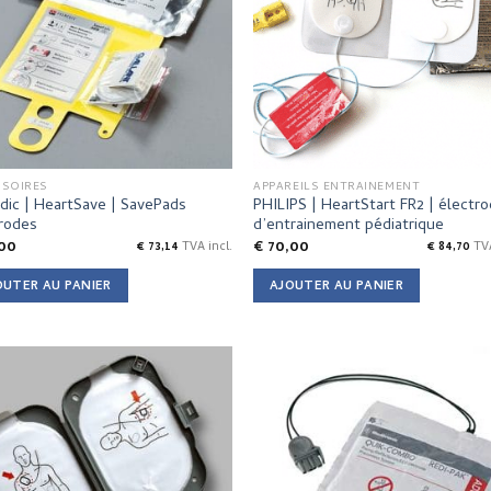
SSOIRES
APPAREILS ENTRAINEMENT
dic | HeartSave | SavePads
PHILIPS | HeartStart FR2 | électr
rodes
d’entrainement pédiatrique
00
€
70,00
€
73,14
TVA incl.
€
84,70
TVA
OUTER AU PANIER
AJOUTER AU PANIER