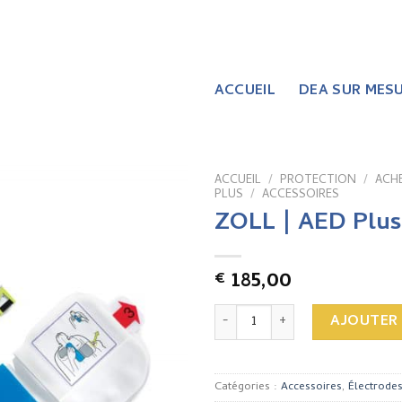
ACCUEIL
DEA SUR MES
ACCUEIL
/
PROTECTION
/
ACHE
PLUS
/
ACCESSOIRES
ZOLL | AED Plus 
185,00
€
quantité de ZOLL | AED Plus |
AJOUTER 
Catégories :
Accessoires
,
Électrode