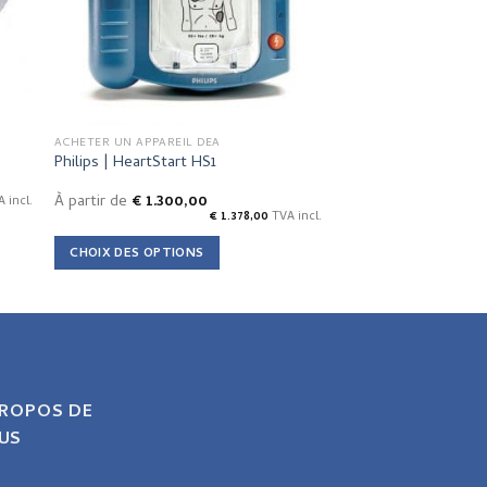
be
chosen
on
the
product
ACHETER UN APPAREIL DEA
page
Philips | HeartStart HS1
À partir de
€
1.300,00
 incl.
€
1.378,00
TVA incl.
CHOIX DES OPTIONS
This
product
has
multiple
variants.
The
PROPOS DE
options
US
may
be