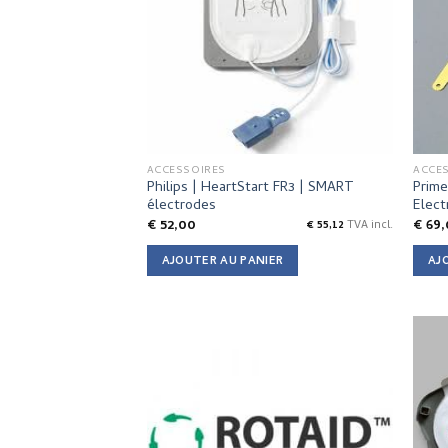
ACCESSOIRES
ACCE
Philips | HeartStart FR3 | SMART
Prime
électrodes
Elect
€
52,00
€
69,
€
55,12
TVA incl.
AJOUTER AU PANIER
AJ