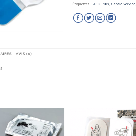
Étiquettes :
AED Plus
,
CardioService
AIRES
AVIS (0)
ns