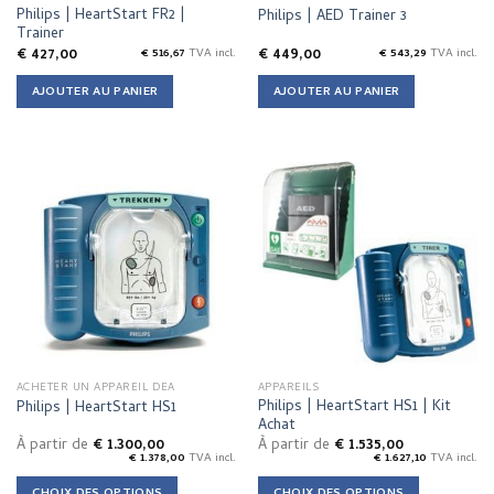
product
Philips | HeartStart FR2 |
Philips | AED Trainer 3
page
Trainer
€
427,00
€
449,00
€
516,67
TVA incl.
€
543,29
TVA incl.
AJOUTER AU PANIER
AJOUTER AU PANIER
ACHETER UN APPAREIL DEA
APPAREILS
Philips | HeartStart HS1 | Kit
Philips | HeartStart HS1
Achat
À partir de
€
1.300,00
À partir de
€
1.535,00
€
1.378,00
TVA incl.
€
1.627,10
TVA incl.