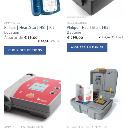
APPAREILS
ACCESSOIRES
Philips | HeartStart HS1 | Kit
Philips | HeartStart FR3 |
Location
Batterie
À partir de
€
19,00
€
299,00
€
316,94
TVA incl.
€
20,14
TVA incl.
AJOUTER AU PANIER
CHOIX DES OPTIONS
This
product
has
multiple
variants.
The
options
may
be
chosen
on
the
APPAREILS ENTRAINEMENT
APPAREILS ENTRAINEMENT