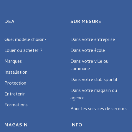
variants.
The
options
may
DEA
SUR MESURE
be
chosen
on
Quel modèle choisir?
Dans votre entreprise
the
Louer ou acheter ?
Dans votre école
product
page
Marques
Dans votre ville ou
commune
Installation
Dans votre club sportif
Protection
Dans votre magasin ou
Entretenir
agence
Formations
Pour les services de secours
MAGASIN
INFO