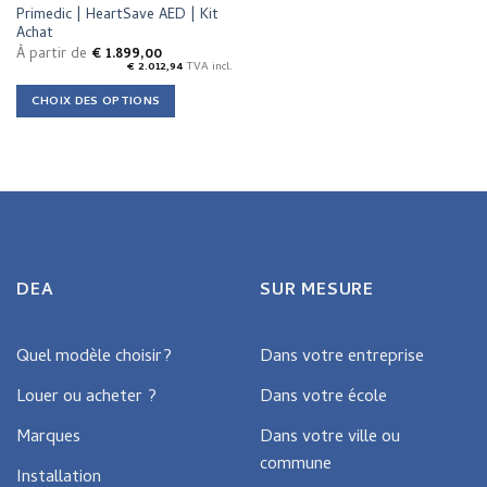
product
Primedic | HeartSave AED | Kit
page
Achat
À partir de
€
1.899,00
€
2.012,94
TVA incl.
CHOIX DES OPTIONS
This
product
has
multiple
variants.
The
options
may
DEA
SUR MESURE
be
chosen
on
Quel modèle choisir?
Dans votre entreprise
the
Louer ou acheter ?
Dans votre école
product
page
Marques
Dans votre ville ou
commune
Installation