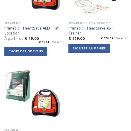
APPAREILS
APPAREILS ENTRAINEMENT
Primedic | HeartSave AED | Kit
Primedic | Heartsave AS |
Location
Trainer
À partir de
€
49,00
€
479,00
€
579,59
TVA incl.
€
51,94
TVA incl.
AJOUTER AU PANIER
CHOIX DES OPTIONS
This
product
has
multiple
variants.
The
options
may
be
chosen
on
the
APPAREILS