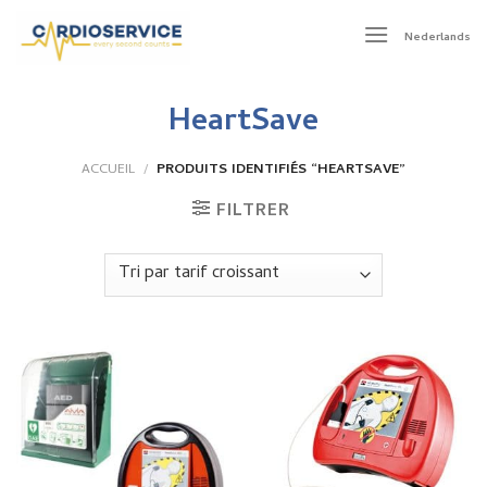
Skip
to
Nederlands
content
HeartSave
ACCUEIL
/
PRODUITS IDENTIFIÉS “HEARTSAVE”
FILTRER